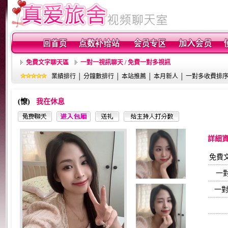
免費文字聊天區
一對一視訊聊天 / 免費一對多視訊
業績排行
│
分鐘數排行
│
本站推薦
│
本月新人
│
一對多收費排
(憭)
我在休息
詳細
免費
一
一對